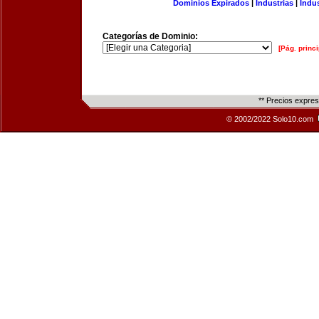
Dominios Expirados
|
Industrias
|
Indu
Categorías de Dominio:
[Pág. princi
** Precios expre
© 2002/2022 Solo10.com