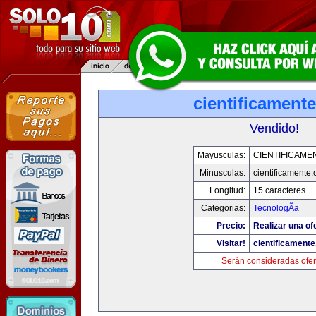
cientificament
Vendido!
Mayusculas:
CIENTIFICAME
Minusculas:
cientificamente
Longitud:
15 caracteres
Categorias:
TecnologÃ­a
Precio:
Realizar una of
Visitar!
cientificament
Serán consideradas ofer