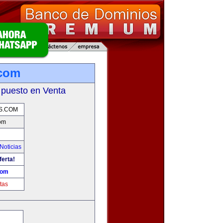
.com
 puesto en Venta
S.COM
com
Noticias
ferta!
com
tas