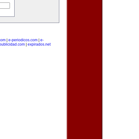
.com
|
e-periodicos.com
|
e-
publicidad.com
|
expirados.net