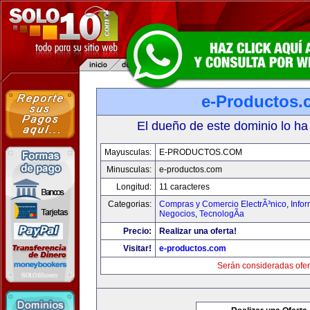
e-Productos.
El dueño de este dominio lo ha
Mayusculas:
E-PRODUCTOS.COM
Minusculas:
e-productos.com
Longitud:
11 caracteres
Categorias:
Compras y Comercio ElectrÃ³nico
,
Info
Negocios
,
TecnologÃ­a
Precio:
Realizar una oferta!
Visitar!
e-productos.com
Serán consideradas ofer