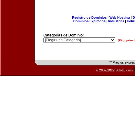
Registro de Dominios
|
Web Hosting
|
D
Dominios Expirados
|
Industrias
|
Indu
Categorías de Dominio:
[Pág. princi
** Precios expre
© 2002/2022 Solo10.com