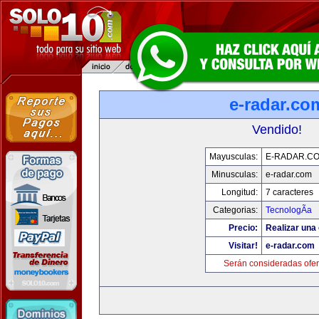
e-radar.co
Vendido!
Mayusculas:
E-RADAR.C
Minusculas:
e-radar.com
Longitud:
7 caracteres
Categorias:
TecnologÃ­a
Precio:
Realizar una 
Visitar!
e-radar.com
Serán consideradas ofer