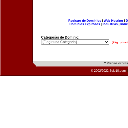
Registro de Dominios
|
Web Hosting
|
D
Dominios Expirados
|
Industrias
|
Indu
Categorías de Dominio:
[Pág. princi
** Precios expre
© 2002/2022 Solo10.com