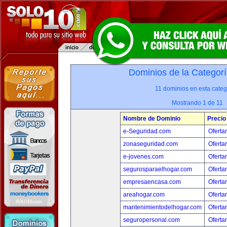
Dominios de la Categorí
11 dominios en esta categ
Mostrando 1 de 11
Nombre de Dominio
Precio
e-Seguridad.com
Oferta
zonaseguridad.com
Oferta
e-jovenes.com
Oferta
segurosparaelhogar.com
Oferta
empresaencasa.com
Oferta
areahogar.com
Oferta
mantenimientodelhogar.com
Oferta
seguropersonal.com
Oferta